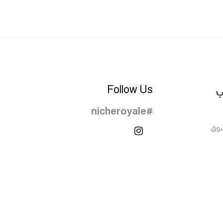
ي
Follow Us
#nicheroyale
سوق