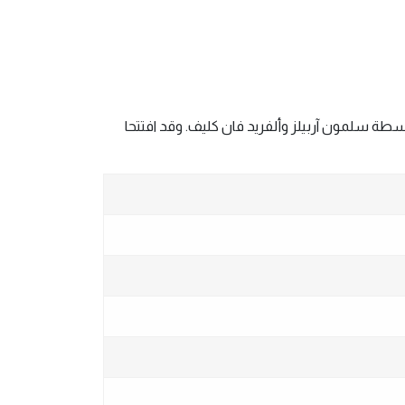
يلز هي واحدة من العلامات التجارية الرائدة في عالم ‏ المجوهرات، الساعات والعطور الفرنسية. تأسست عام 1896 بواسطة سلمون آربيلز وألفريد فان كليف. وقد افتتحا