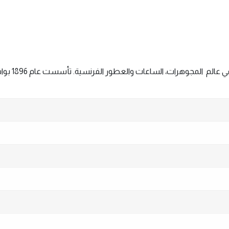
كليف آند آرب