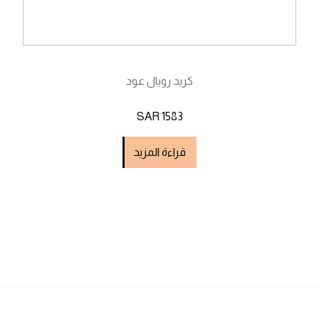
كريد رويال عود
SAR 1583
قراءة المزيد