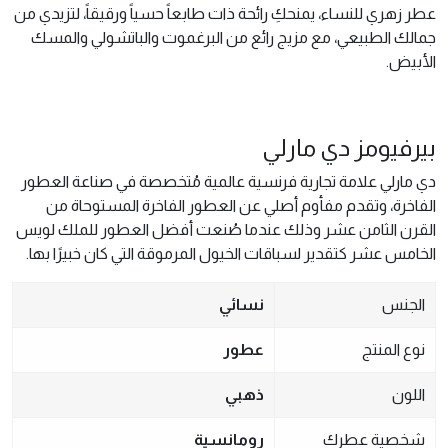
عطر زهري للنساء، يمنحكِ رائحة ذات طابعاً حسياً ورقيقاً، لتزيدي من
جمالك الطبيعي، مع مزيج رائع من البرغموت والباتشولي والمسك
الأبيض.
بيرفيومز دي مارلي
دي مارلي علامة تجارية فرنسية عالمية مُتخصصة في صناعة العطور
الفاخرة، وتقدم مفأوم أصلي عن العطور الفاخرة المستوحاة من
القرن الثامن عشر وذلك عندما صُنعت أفضل العطور للملك لويس
الخامس عشر كتقدير لسباقات الخيول المرموقة التي كان خبيرًا بها.
الجنس
نسائي
نوع المنتج
عطور
اللون
ذهبي
شخصية عطرك
رومانسية