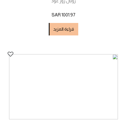
رويال روز عود
SAR 1001.97
قراءة المزيد