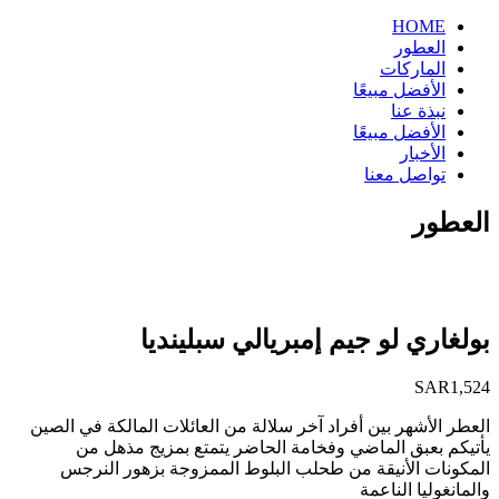
HOME
العطور
الماركات
الأفضل مبيعًا
نبذة عنا
الأفضل مبيعًا
الأخبار
تواصل معنا
العطور
بولغاري لو جيم إمبريالي سبلينديا
SAR
1,524
العطر الأشهر بين أفراد آخر سلالة من العائلات المالكة في الصين
يأتيكم بعبق الماضي وفخامة الحاضر يتمتع بمزيج مذهل من
المكونات الأنيقة من طحلب البلوط الممزوجة بزهور النرجس
والمانغوليا الناعمة