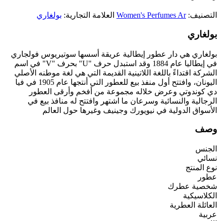
التصنيف:
Women's Perfumes Ar
العلامة التجارية:
بولغاري
بولغاري
بولغاري هي دار عطور إيطالية عريقة أسسها سوتيريوس فولجاري
في إيطاليا عام 1884 وقد استبدل حرف "U" بحرف "V" في اسم
الشركة اقتداءً باللغة اللاتينية القديمة التي هي لغة موطنه الأصلي
اليونان، وافتتح أول منفذ بيع للعطور التي أنتجها عام 1905 في فيا
دي كوندوتي وعرض خلاله مجموعة من أفخم وأرقى العطور
الرجالية والنسائية وسرعان ما اشتهر وافتتح له منافذ بيع في
الأسواق الدولية في نيويورك وجينيف وغيرها حول العالم
وصف
الجنس
نسائي
نوع المنتج
عطور
شخصية عطرك
الكلاسيكية
العائلة العطرية
عربية