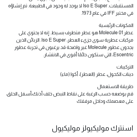
المستقبلات. Iso E Super لا يوجد له وجود في الطبيعة. تم إنشاؤه
في مختبر IFF في عام 1973.
المكونات الرئيسية
عطر Molecule 01 هو عطر متطرف بسيط. إنه لا يحتوي على
مركبات عطرية سوى جزيء العطر، Iso E Super. الزبائن الذين
يجدون عطور Molecule غير واضحة قد يرغبون في تجربة عطور
Escentric، التي ستكون دائمًا أقوى في الانتشار.
التركيبات
دينات الكحول، عطر (العطر)، أكوا (ماء)
طريقة الاستعمال
قم بوضعه حسب الرغبة على نقاط النبض خلف أذنك،أسفل الحلق،
على معصمك وداخل مرفقك
اسنترك موليكيولز موليكيول