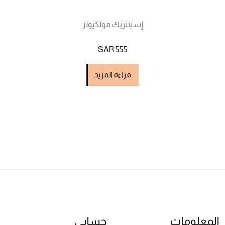
إسينتريك مولكيولز
SAR 555
قراءة المزيد
المعلومات
حسابي