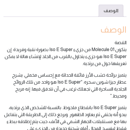
الوصف
الوصف
القصة
يتكون Molecule 01 من جزيء Iso E Super بصورة نقية وفريدة. إن
Iso E Super هو جزيء يتداول بالقرب من الجلد لإنشاء هالة لا يمكن
تعريفها حول من يرتديه.
يتميز برائحة خشب الأرز فائقة الحداثة مع إحساس مخملي. يشرح
عطار جيزا شوين سحره: “Iso E Super هو واحد من تلك الروائح
الجلدية الساحرة التي تجعلك ترغب في أن تتدفق فيها. إنه مريح
ومحيط.”
يتميز Iso E Super بانقطاع ملحوظ. بالنسبة للشخص الذي يرتديه،
يبدو أنه يختفي ثم يعاود الظهور. ويرجع ذلك إلى الطريقة التي يتفاعل
بها مع مستقبلات الجهاز الشمي في الأنف، حيث يتم إطلاقه ببطء
فقط ليفسح المجال أمام شحنة جديدة من الجزيء على