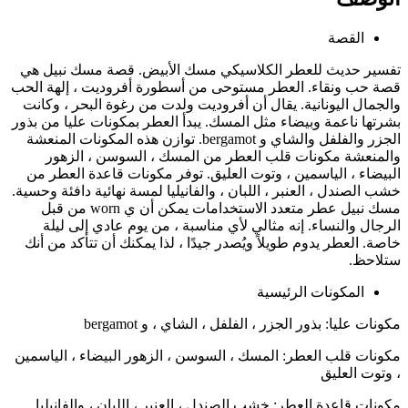
القصة
تفسير حديث للعطر الكلاسيكي مسك الأبيض. قصة مسك نبيل هي
قصة حب ونقاء. العطر مستوحى من أسطورة أفروديت ، إلهة الحب
والجمال اليونانية. يقال أن أفروديت ولدت من رغوة البحر ، وكانت
بشرتها ناعمة وبيضاء مثل المسك. يبدأ العطر بمكونات عليا من بذور
الجزر والفلفل والشاي و bergamot. توازن هذه المكونات المنعشة
والمنعشة مكونات قلب العطر من المسك ، السوسن ، الزهور
البيضاء ، الياسمين ، وتوت العليق. توفر مكونات قاعدة العطر من
خشب الصندل ، العنبر ، اللبان ، والفانيليا لمسة نهائية دافئة وحسية.
مسك نبيل عطر متعدد الاستخدامات يمكن أن ي worn من قبل
الرجال والنساء. إنه مثالي لأي مناسبة ، من يوم عادي إلى ليلة
خاصة. العطر يدوم طويلاً ويُصدر جيدًا ، لذا يمكنك أن تتأكد من أنك
ستلاحظ.
المكونات الرئيسية
مكونات عليا: بذور الجزر ، الفلفل ، الشاي ، و bergamot
مكونات قلب العطر: المسك ، السوسن ، الزهور البيضاء ، الياسمين
، وتوت العليق
مكونات قاعدة العطر: خشب الصندل ، العنبر ، اللبان ، والفانيليا