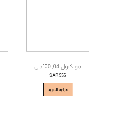
مولكيول 04, 100مل
SAR 555
قراءة المزيد