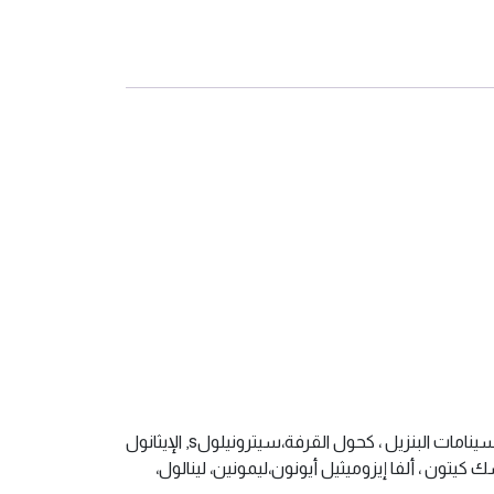
دينات الكحول، مياه (أكوا)، مستخلص سائل (مستخلص مركبات عضوية)، ميثيليوجينول، ميثيل بنزوات ، فارنسول ، روز كيتونات، سينامات البنزيل ، كحول القرفة،سيترونيلولs, الإيثانول
 كيتون ، ألفا إيزوميثيل أيونون،ليمونين، لينالول،