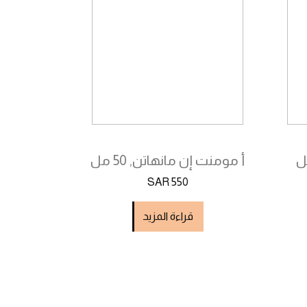
أ مومنت إن مانهاتن, 50 مل
SAR 550
قراءة المزيد