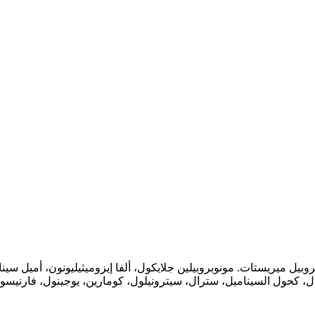
وبروبيل ميريستات. مونوبروبيلين جلايكول، ألفا إيزوميثيليونون، أميل س
نامال، كحول السيناميل، سترال، سيترونيلول، كومارين، يوجينول، فارن