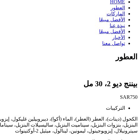
HOME
العطور
الماركات
الأفضل مبيعًا
نبذة عنا
الأفضل مبيعًا
الأخبار
تواصل معنا
العطور
بيننج ديو 2، 30 مل
SAR
750
التركيبات
الكحول (دينات)، العطر (العطر)، الماء (أكوا)، ديبروبيلين غليكول، إيز
البنزيل، بنزوات البنزيل، سيناميت البنزيل، ساليسيلات البنزيل، سي
سيترونيلال، إيزويوجينول، ليمونين، لينالول، ميثيل 2-أوكتينوات