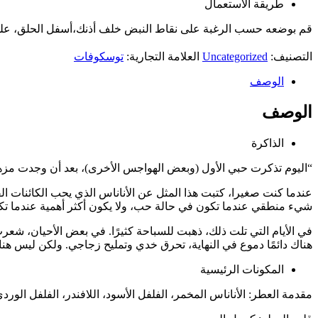
طريقة الاستعمال
قم بوضعه حسب الرغبة على نقاط النبض خلف أذنك،أسفل الحلق، 
التصنيف:
Uncategorized
العلامة التجارية:
توسكوفات
الوصف
الوصف
الذاكرة
“اليوم تذكرت حبي الأول (وبعض الهواجس الأخرى)، بعد أن وجدت مزهري
عندما كنت صغيرا، كتبت هذا المثل عن الأناناس الذي يحب الكائنات الف
شيء منطقي عندما تكون في حالة حب، ولا يكون أكثر أهمية عندما ت
في الأيام التي تلت ذلك، ذهبت للسباحة كثيرًا. في بعض الأحيان، شعر
هناك دائمًا دموع في النهاية، تحرق خدي وتمليح زجاجي. ولكن ليس هنا
المكونات الرئيسية
مقدمة العطر: الأناناس المخمر، الفلفل الأسود، اللافندر، الفلفل الورد