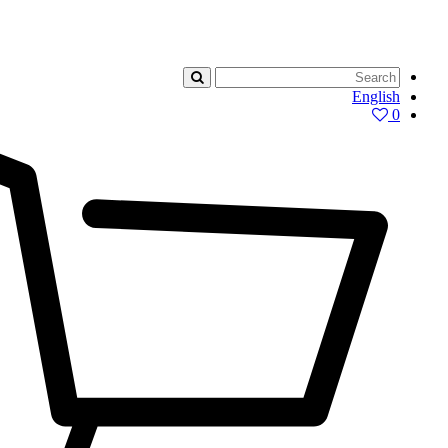
English
0