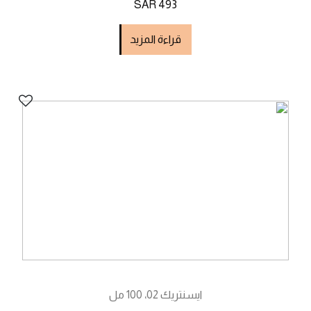
SAR 493
قراءة المزيد
ايسنتريك 02، 100 مل