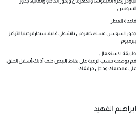
الباودر زهرة الميموسا والكهرمان وبذور الكاكاو والفانيلا جذور
السوسن
قاعدة العطر
جذور السوسن مسك كهرمان باتشولي فانيلا سيدارفرجينيا التركيز
بيرفيوم
طريقة الاستعمال
قم بوضعه حسب الرغبة على نقاط النبض خلف أذنك،أسفل الحلق،
على معصمك وداخل مرفقك
ابراهيم الفهيد